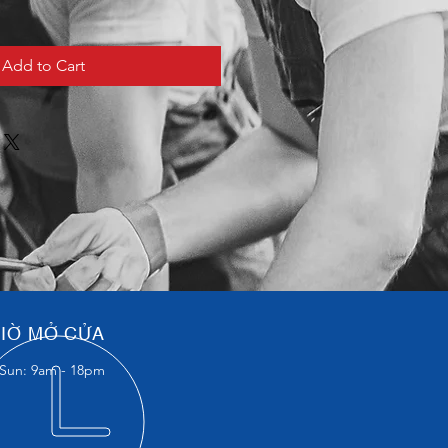
Add to Cart
IỜ MỞ CỬA
Sun: 9am - 18pm​