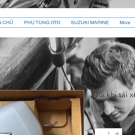
G CHỦ
PHỤ TÙNG OTO
SUZUKI MARINE
More
Túi khí tài x
Price
0 ₫
Quantity
*