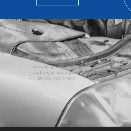
m xe
Dịch vụ:
ĐẾ
- Buôn bán các loại phụ tùng
Giao
- Bảo dưỡng; sửa chữa
khách
- Đặt hàng từ nước ngoài
Giao 
- Chăm sóc khách hàng