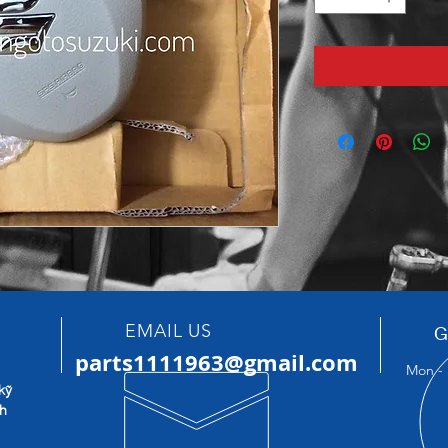
EMAIL US
G
parts1111963@gmail.com
Mon - 
kỹ
nh