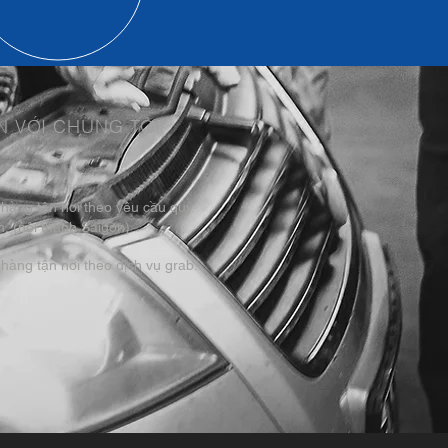
N VỚI CHÚNG TÔI
 hàng tận nơi theo yêu cầu quý
. (nội thành Saigon)
hàng tận nơi theo dịch vụ grab.