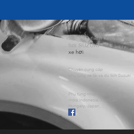
Trên 19 năm kinh nghiệ
hơi SUZUKI
xe hơi
Chuyên cung cấp
phụ tùng xe tải và du lịch Suzuki
Phụ tùng nhập khẩu trực tiếp từ
India,Indonesia, Thái Lan,
Hungary, Japan,...