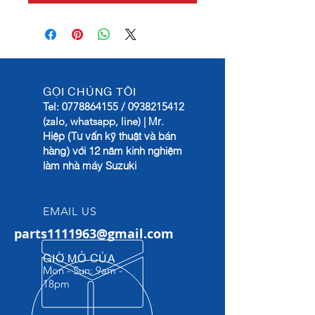
GỌI CHÚNG TÔI
Tel:
0778864155
/
0938215412
Mr.
(zalo, whatsapp, line) |
Hiệp (Tư vấn kỹ thuật và bán
hàng) với 12 năm kinh nghiệm
làm nhà máy Suzuki
EMAIL US
parts1111963@gmail.com
GIỜ MỞ CỬA
Mon - Sun: 9am -
18pm​