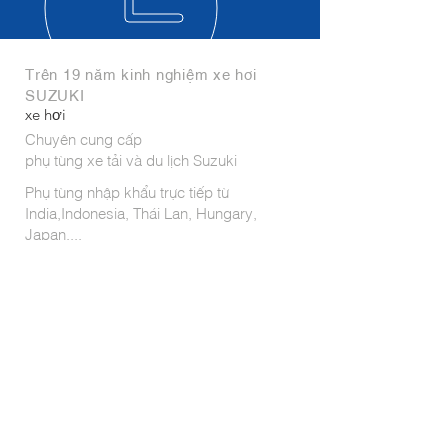
Trên 19 năm kinh nghiệm xe hơi
SUZUKI
xe hơi
Chuyên cung cấp
phụ tùng xe tải và du lịch Suzuki
Phụ tùng nhập khẩu trực tiếp từ
India,Indonesia, Thái Lan, Hungary,
Japan,...
Dịch vụ:
- Buôn bán các loại phụ tùng
- Bảo dưỡng; sửa chữa
- Đặt hàng từ nước ngoài
- Chăm sóc khách hàng