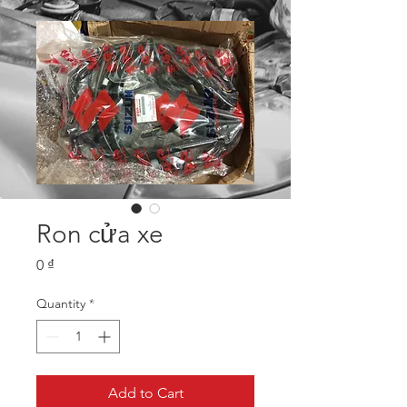
Ron cửa xe
Price
0 ₫
Quantity
*
Add to Cart