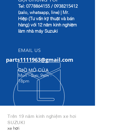
Tel:
0778864155
/
0938215412
Mr.
(zalo, whatsapp, line) |
Hiệp (Tư vấn kỹ thuật và bán
hàng) với 12 năm kinh nghiệm
làm nhà máy Suzuki
EMAIL US
parts1111963@gmail.com
GIỜ MỞ CỬA
Mon - Sun: 9am -
18pm​
Trên 19 năm kinh nghiệm xe hơi
SUZUKI
xe hơi