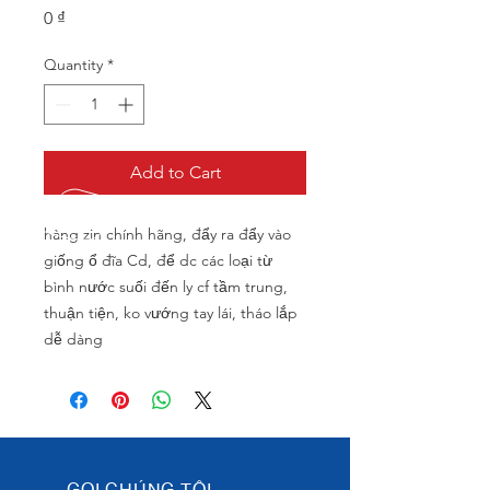
Price
0 ₫
Quantity
*
Add to Cart
hàng zin chính hãng, đẩy ra đẩy vào 
giống ổ đĩa Cd, để dc các loại từ 
bình nước suối đến ly cf tầm trung, 
thuận tiện, ko vướng tay lái, tháo lắp 
dễ dàng
GỌI CHÚNG TÔI