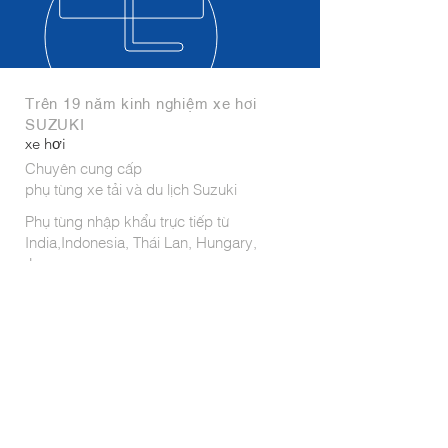
Trên 19 năm kinh nghiệm xe hơi
SUZUKI
xe hơi
Chuyên cung cấp
phụ tùng xe tải và du lịch Suzuki
Phụ tùng nhập khẩu trực tiếp từ
India,Indonesia, Thái Lan, Hungary,
Japan,...
Dịch vụ:
- Buôn bán các loại phụ tùng
- Bảo dưỡng; sửa chữa
- Đặt hàng từ nước ngoài
- Chăm sóc khách hàng