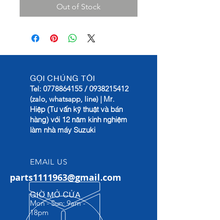
Out of Stock
GỌI CHÚNG TÔI
Tel:
0778864155
/
0938215412
Mr.
(zalo, whatsapp, line) |
Hiệp (Tư vấn kỹ thuật và bán
hàng) với 12 năm kinh nghiệm
làm nhà máy Suzuki
EMAIL US
parts1111963@gmail.com
GIỜ MỞ CỬA
Mon - Sun: 9am -
18pm​