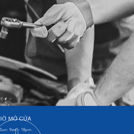
IỜ MỞ CỬA
Sun: 9am - 18pm​