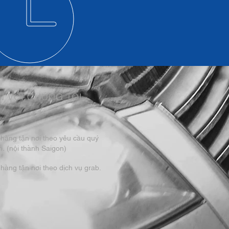
N VỚI CHÚNG TÔI
 hàng tận nơi theo yêu cầu quý
. (nội thành Saigon)
hàng tận nơi theo dịch vụ grab.