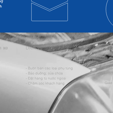
kỹ
nh
m xe
Dịch vụ:
ĐẾ
- Buôn bán các loại phụ tùng
Giao
- Bảo dưỡng; sửa chữa
khách
- Đặt hàng từ nước ngoài
Giao 
- Chăm sóc khách hàng