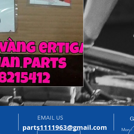
EMAIL US
G
parts1111963@gmail.com
Mon - 