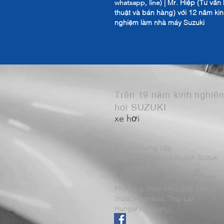
Mr. Hiệp (Tư vấn 
whatsapp, line) |
thuật và bán hàng) với 12 năm ki
nghiệm làm nhà máy Suzuki
Trên 19 năm kinh nghiệ
hơi SUZUKI
xe hơi
Chuyên cung cấp
phụ tùng xe tải và du lịch Suzuki
Phụ tùng nhập khẩu trực tiếp từ
India,Indonesia, Thái Lan,
Hungary, Japan,...