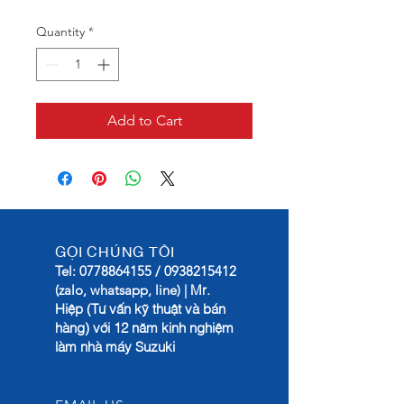
Quantity
*
Add to Cart
GỌI CHÚNG TÔI
Tel:
0778864155
/
0938215412
Mr.
(zalo, whatsapp, line) |
Hiệp (Tư vấn kỹ thuật và bán
hàng) với 12 năm kinh nghiệm
làm nhà máy Suzuki