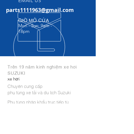
EMAIL US
parts1111963@gmail.com
GIỜ MỞ CỬA
Mon - Sun: 9am -
18pm​
Trên 19 năm kinh nghiệm xe hơi
SUZUKI
xe hơi
Chuyên cung cấp
phụ tùng xe tải và du lịch Suzuki
Phụ tùng nhập khẩu trực tiếp từ
India,Indonesia, Thái Lan, Hungary,
Japan,...