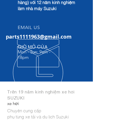
hàng) với 12 năm kinh nghiệm
làm nhà máy Suzuki
EMAIL US
parts1111963@gmail.com
GIỜ MỞ CỬA
Mon - Sun: 9am -
18pm​
Trên 19 năm kinh nghiệm xe hơi
SUZUKI
xe hơi
Chuyên cung cấp
phụ tùng xe tải và du lịch Suzuki
Phụ tùng nhập khẩu trực tiếp từ