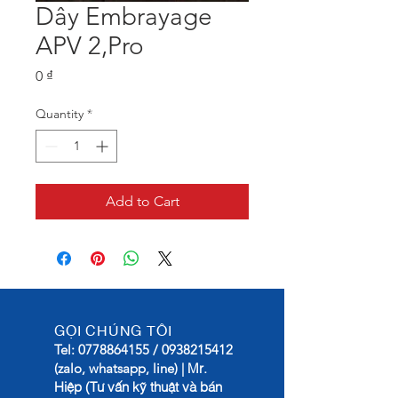
Dây Embrayage
APV 2,Pro
Price
0 ₫
Quantity
*
Add to Cart
GỌI CHÚNG TÔI
Tel:
0778864155
/
0938215412
Mr.
(zalo, whatsapp, line) |
Hiệp (Tư vấn kỹ thuật và bán