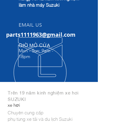
làm nhà máy Suzuki
EMAIL US
parts1111963@gmail.com
GIỜ MỞ CỬA
Mon - Sun: 9am -
18pm​
Trên 19 năm kinh nghiệm xe hơi
SUZUKI
xe hơi
Chuyên cung cấp
phụ tùng xe tải và du lịch Suzuki
Phụ tùng nhập khẩu trực tiếp từ
India,Indonesia, Thái Lan, Hungary,