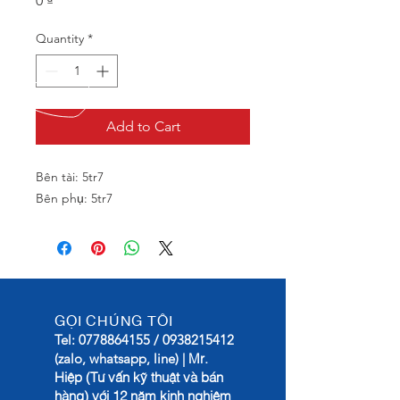
0 ₫
Quantity
*
Add to Cart
Bên tài: 5tr7
Bên phụ: 5tr7
GỌI CHÚNG TÔI
Tel:
0778864155
/
0938215412
Mr.
(zalo, whatsapp, line) |
Hiệp (Tư vấn kỹ thuật và bán
hàng) với 12 năm kinh nghiệm