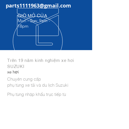
parts1111963@gmail.com
GIỜ MỞ CỬA
Mon - Sun: 9am -
18pm​
Trên 19 năm kinh nghiệm xe hơi
SUZUKI
xe hơi
Chuyên cung cấp
phụ tùng xe tải và du lịch Suzuki
Phụ tùng nhập khẩu trực tiếp từ
India,Indonesia, Thái Lan, Hungary,
Japan,...