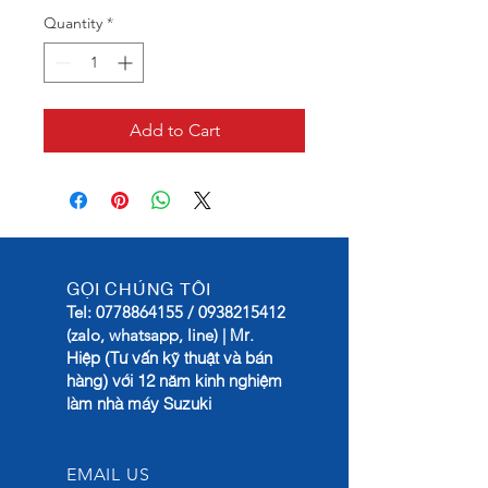
Quantity
*
Add to Cart
GỌI CHÚNG TÔI
Tel:
0778864155
/
0938215412
Mr.
(zalo, whatsapp, line) |
Hiệp (Tư vấn kỹ thuật và bán
hàng) với 12 năm kinh nghiệm
làm nhà máy Suzuki
EMAIL US