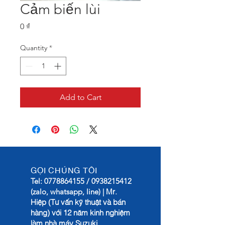
Cảm biến lùi
Price
0 ₫
Quantity
*
Add to Cart
GỌI CHÚNG TÔI
Tel:
0778864155
/
0938215412
Mr.
(zalo, whatsapp, line) |
Hiệp (Tư vấn kỹ thuật và bán
hàng) với 12 năm kinh nghiệm
làm nhà máy Suzuki