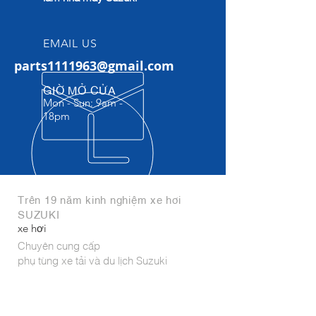
EMAIL US
parts1111963@gmail.com
GIỜ MỞ CỬA
Mon - Sun: 9am -
18pm​
Trên 19 năm kinh nghiệm xe hơi
SUZUKI
xe hơi
Chuyên cung cấp
phụ tùng xe tải và du lịch Suzuki
Phụ tùng nhập khẩu trực tiếp từ
India,Indonesia, Thái Lan, Hungary,
Japan,...