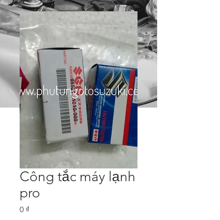
Công tắc máy lạnh
pro
Price
0 ₫