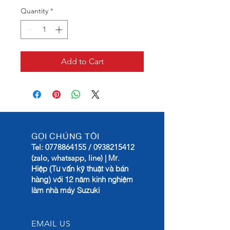
Quantity
*
Add to Cart
GỌI CHÚNG TÔI
Tel:
0778864155
/
0938215412
Mr.
(zalo, whatsapp, line) |
Hiệp (Tư vấn kỹ thuật và bán
hàng) với 12 năm kinh nghiệm
làm nhà máy Suzuki
EMAIL US