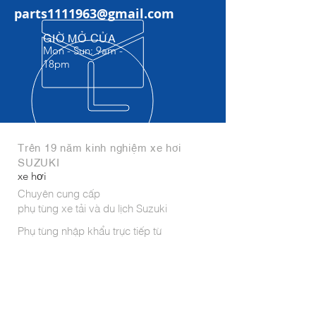
parts1111963@gmail.com
GIỜ MỞ CỬA
Mon - Sun: 9am -
18pm​
Trên 19 năm kinh nghiệm xe hơi
SUZUKI
xe hơi
Chuyên cung cấp
phụ tùng xe tải và du lịch Suzuki
Phụ tùng nhập khẩu trực tiếp từ
India,Indonesia, Thái Lan, Hungary,
Japan,...