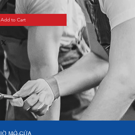
Add to Cart
IỜ MỞ CỬA