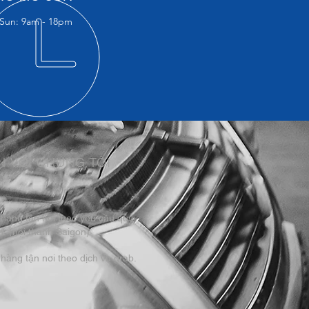
Sun: 9am - 18pm​
N VỚI CHÚNG TÔI
 hàng tận nơi theo yêu cầu quý
. (nội thành Saigon)
hàng tận nơi theo dịch vụ grab.