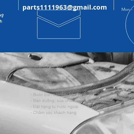
parts1111963@gmail.com
Mon - 
kỹ
nh
m xe
Dịch vụ:
ĐẾ
- Buôn bán các loại phụ tùng
Giao
- Bảo dưỡng; sửa chữa
khách
- Đặt hàng từ nước ngoài
Giao 
- Chăm sóc khách hàng