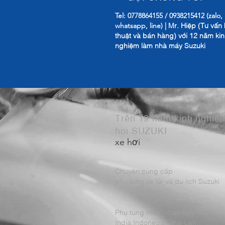
Tel: 0778864155 / 0938215412 (zalo,
Mr. Hiệp (Tư vấn 
whatsapp, line) |
thuật và bán hàng) với 12 năm ki
nghiệm làm nhà máy Suzuki
Trên 19 năm kinh nghiệ
hơi SUZUKI
xe hơi
Chuyên cung cấp
phụ tùng xe tải và du lịch Suzuki
Phụ tùng nhập khẩu trực tiếp từ
India,Indonesia, Thái Lan,