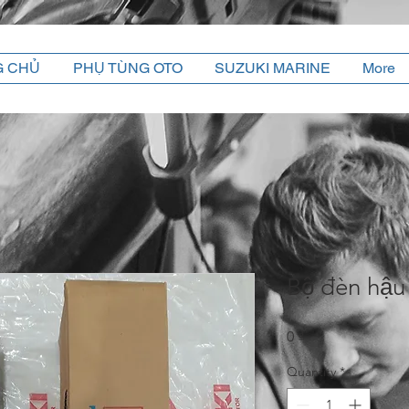
G CHỦ
PHỤ TÙNG OTO
SUZUKI MARINE
More
Bộ đèn hậu
Price
0 ₫
Quantity
*