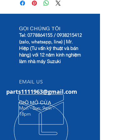
GỌI CHÚNG TÔI
Tel:
0778864155
/
0938215412
Mr.
(zalo, whatsapp, line) |
Hiệp (Tư vấn kỹ thuật và bán
hàng) với 12 năm kinh nghiệm
làm nhà máy Suzuki
EMAIL US
parts1111963@gmail.com
GIỜ MỞ CỬA
Mon - Sun: 9am -
18pm​