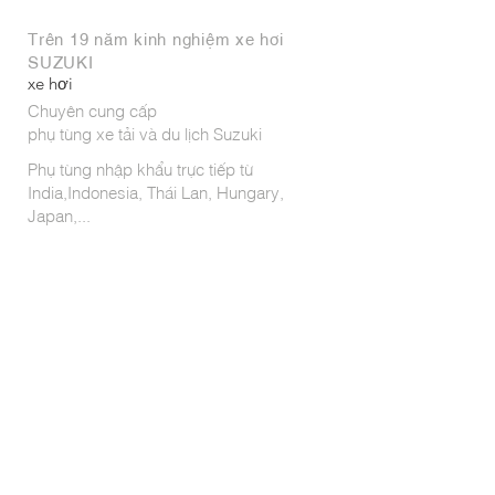
Trên 19 năm kinh nghiệm xe hơi
SUZUKI
xe hơi
Chuyên cung cấp
phụ tùng xe tải và du lịch Suzuki
Phụ tùng nhập khẩu trực tiếp từ
India,Indonesia, Thái Lan, Hungary,
Japan,...
Dịch vụ:
- Buôn bán các loại phụ tùng
- Bảo dưỡng; sửa chữa
- Đặt hàng từ nước ngoài
- Chăm sóc khách hàng
ĐẾN VỚI CHÚNG TÔI
Giao hàng tận nơi theo yêu cầu quý