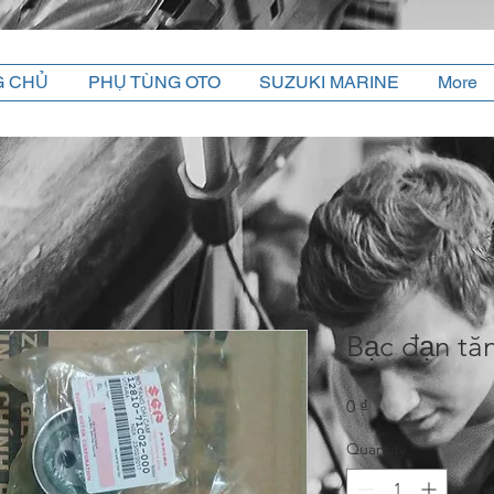
G CHỦ
PHỤ TÙNG OTO
SUZUKI MARINE
More
Bạc đạn tă
Price
0 ₫
Quantity
*