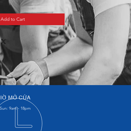
Add to Cart
IỜ MỞ CỬA
Sun: 9am - 18pm​