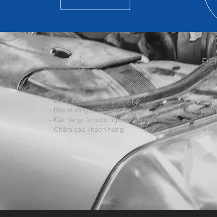
m xe
Dịch vụ:
ĐẾ
- Buôn bán các loại phụ tùng
Giao
- Bảo dưỡng; sửa chữa
khách
- Đặt hàng từ nước ngoài
Giao 
- Chăm sóc khách hàng