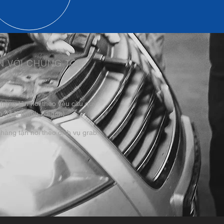
N VỚI CHÚNG TÔI
 hàng tận nơi theo yêu cầu quý
. (nội thành Saigon)
hàng tận nơi theo dịch vụ grab.