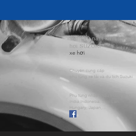
Trên 19 năm kinh nghiệ
hơi SUZUKI
xe hơi
Chuyên cung cấp
phụ tùng xe tải và du lịch Suzuki
Phụ tùng nhập khẩu trực tiếp từ
India,Indonesia, Thái Lan,
Hungary, Japan,...