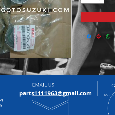
EMAIL US
G
parts1111963@gmail.com
Mon - 
kỹ
nh