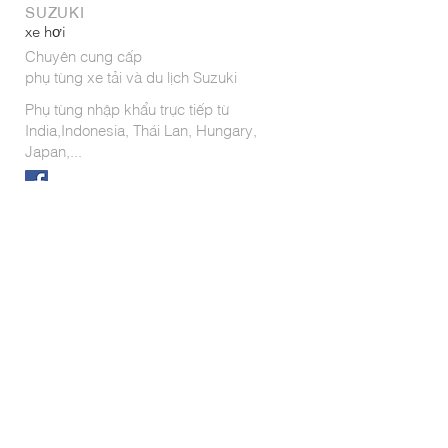
SUZUKI
xe hơi
Chuyên cung cấp
phụ tùng xe tải và du lịch Suzuki
Phụ tùng nhập khẩu trực tiếp từ
India,Indonesia, Thái Lan, Hungary,
Japan,...
Dịch vụ:
- Buôn bán các loại phụ tùng
- Bảo dưỡng; sửa chữa
- Đặt hàng từ nước ngoài
- Chăm sóc khách hàng
ĐẾN VỚI CHÚNG TÔI
Giao hàng tận nơi theo yêu cầu quý
khách. (nội thành Saigon)