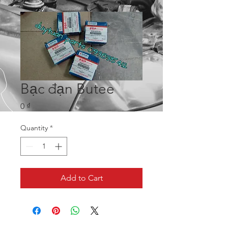
Bạc đạn Butee
Price
0 ₫
Quantity
*
Add to Cart