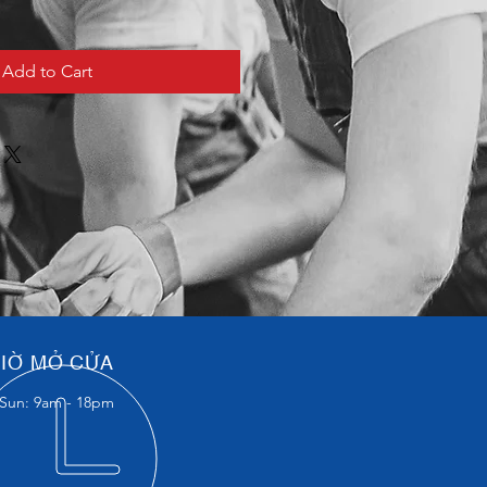
Add to Cart
IỜ MỞ CỬA
Sun: 9am - 18pm​