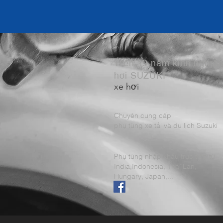
Trên 19 năm kinh nghiệ
hơi SUZUKI
xe hơi
Chuyên cung cấp
phụ tùng xe tải và du lịch Suzuki
Phụ tùng nhập khẩu trực tiếp từ
India,Indonesia, Thái Lan,
Hungary, Japan,...