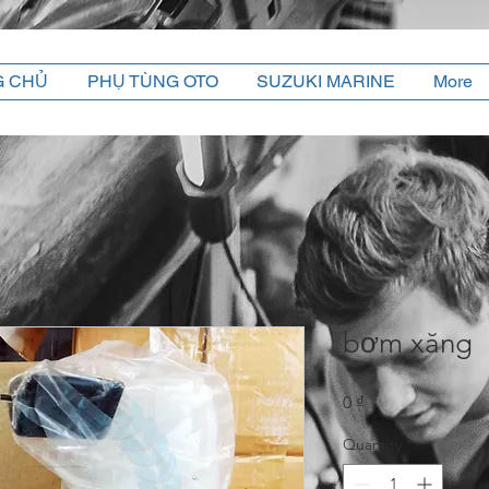
G CHỦ
PHỤ TÙNG OTO
SUZUKI MARINE
More
bơm xăng
Price
0 ₫
Quantity
*