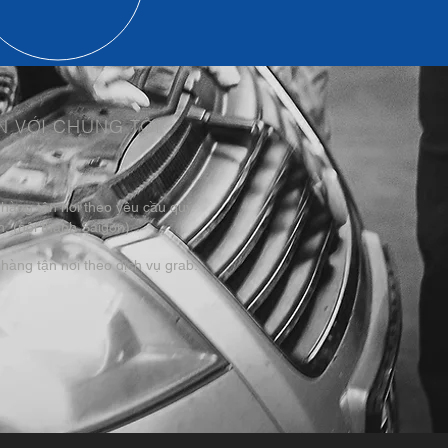
N VỚI CHÚNG TÔI
 hàng tận nơi theo yêu cầu quý
. (nội thành Saigon)
hàng tận nơi theo dịch vụ grab.