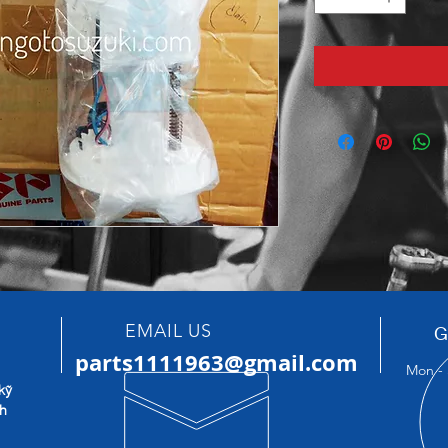
EMAIL US
G
parts1111963@gmail.com
Mon - 
kỹ
nh