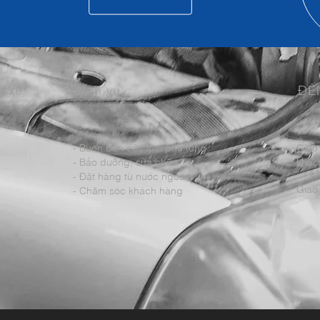
m xe
Dịch vụ:
ĐẾ
- Buôn bán các loại phụ tùng
Giao
- Bảo dưỡng; sửa chữa
khách
- Đặt hàng từ nước ngoài
Giao 
- Chăm sóc khách hàng