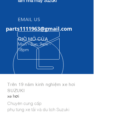
làm nhà máy Suzuki
EMAIL US
parts1111963@gmail.com
GIỜ MỞ CỬA
Mon - Sun: 9am -
18pm​
Trên 19 năm kinh nghiệm xe hơi
SUZUKI
xe hơi
Chuyên cung cấp
phụ tùng xe tải và du lịch Suzuki
Phụ tùng nhập khẩu trực tiếp từ
India,Indonesia, Thái Lan, Hungary,
Japan,...