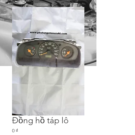
Đồng hồ táp lô
Price
0 ₫