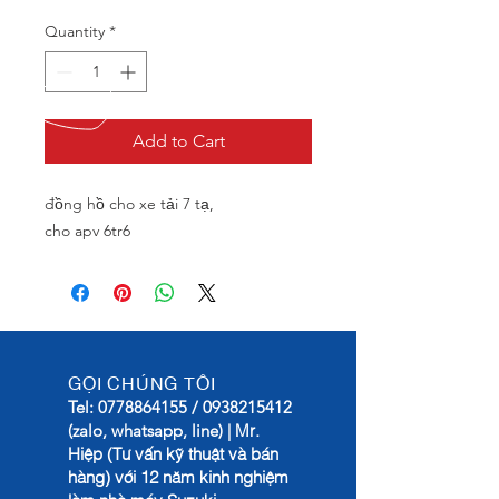
Quantity
*
Add to Cart
đồng hồ cho xe tải 7 tạ,

cho apv 6tr6
GỌI CHÚNG TÔI
Tel:
0778864155
/
0938215412
Mr.
(zalo, whatsapp, line) |
Hiệp (Tư vấn kỹ thuật và bán
hàng) với 12 năm kinh nghiệm