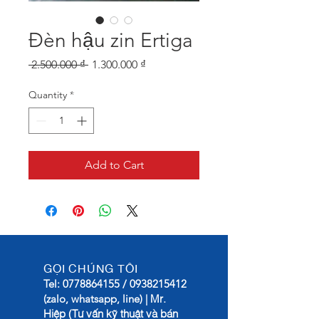
Đèn hậu zin Ertiga
Regular
Sale
 2.500.000 ₫ 
1.300.000 ₫
Price
Price
Quantity
*
Add to Cart
GỌI CHÚNG TÔI
Tel:
0778864155
/
0938215412
Mr.
(zalo, whatsapp, line) |
Hiệp (Tư vấn kỹ thuật và bán