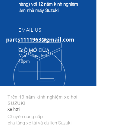
hàng) với 12 năm kinh nghiệm
làm nhà máy Suzuki
EMAIL US
parts1111963@gmail.com
GIỜ MỞ CỬA
Mon - Sun: 9am -
18pm​
Trên 19 năm kinh nghiệm xe hơi
SUZUKI
xe hơi
Chuyên cung cấp
phụ tùng xe tải và du lịch Suzuki
Phụ tùng nhập khẩu trực tiếp từ